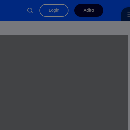
search
Login
Adira