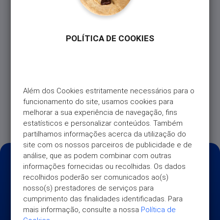
Cartão Universo ou Universo+, em caixas
automáticas (ATMs), tanto em Portugal como no
estrangeiro, até ao limite de crédito disponível.
POLÍTICA DE COOKIES
É uma solução prática para quando precisa de
dinheiro de forma rápida e sem complicações,
diretamente com o seu cartão.
Além dos Cookies estritamente necessários para o 
Nota: Esta funcionalidade está sujeita ao
funcionamento do site, usamos cookies para 
pagamento de uma comissão, conforme o
preçário
melhorar a sua experiência de navegação, fins 
em vigor.
estatísticos e personalizar conteúdos. Também 
partilhamos informações acerca da utilização do 
site com os nossos parceiros de publicidade e de 
análise, que as podem combinar com outras 
informações fornecidas ou recolhidas. Os dados 
recolhidos poderão ser comunicados ao(s) 
nosso(s) prestadores de serviços para 
cumprimento das finalidades identificadas. Para 
mais informação, consulte a nossa 
Política de 