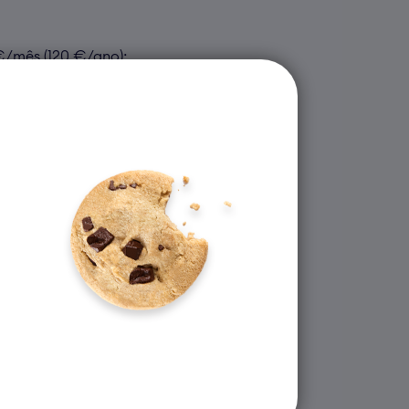
€/mês (120 €/ano);
tão;
 em
universo.pt