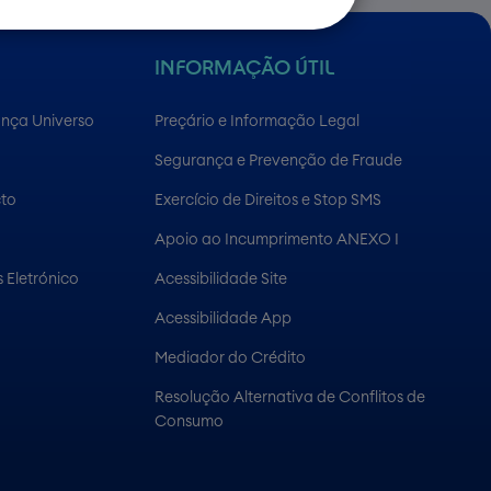
INFORMAÇÃO ÚTIL
ança Universo
Preçário e Informação Legal
Segurança e Prevenção de Fraude
cto
Exercício de Direitos e Stop SMS
Apoio ao Incumprimento ANEXO I
 Eletrónico
Acessibilidade Site
Acessibilidade App
Mediador do Crédito
Resolução Alternativa de Conflitos de
Consumo