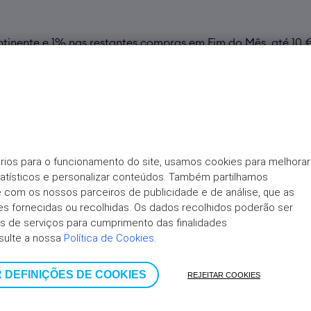
nente e 1% nas restantes compras em Fim do Mês, até 10 
 lojas Mastercard físicas e online;
cias e adiantamentos de crédito*;
1.º titular);
rios para o funcionamento do site, usamos cookies para melhorar 
tatísticos e personalizar conteúdos. Também partilhamos 
ite com os nossos parceiros de publicidade e de análise, que as 
 Worten online e física, Wells, entre outras);
 fornecidas ou recolhidas. Os dados recolhidos poderão ser 
 de serviços para cumprimento das finalidades 
te e Worten, acumulando descontos e vantagens num só car
sulte a nossa 
Política de Cookies
.
édito têm comissão, conforme preçário em vigor disponível
 DEFINIÇÕES DE COOKIES
REJEITAR COOKIES