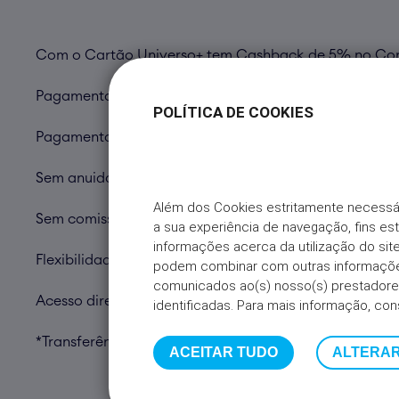
Com o Cartão Universo+ tem Cashback de 5% no Conti
Pagamentos em todo o mundo, em mais de 50 milhões de
POLÍTICA DE COOKIES
Pagamentos de contas, serviços, impostos, transferên
Sem anuidade (sem comissão de disponibilização para o 
Além dos Cookies estritamente necessá
Sem comissão nas compras em gasolineiras;
a sua experiência de navegação, fins es
informações acerca da utilização do s
Flexibilidade no pagamento nas lojas Sonae (Continente,
podem combinar com outras informações
comunicados ao(s) nosso(s) prestadores
Acesso direto aos programas de fidelização Continen
identificadas. Para mais informação, con
*Transferências, adiantamentos e levantamentos a cr
ACEITAR TUDO
ALTERAR