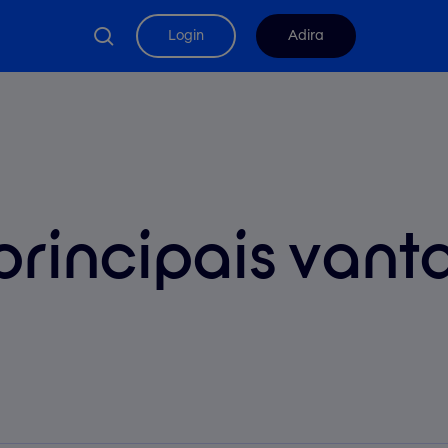
search
Login
Adira
principais van