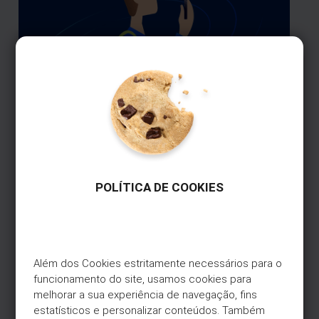
Fechar
Este verão, ganhe até
5€
em combustível
Galp
Abasteça 50€ ou mais na Galp.
Pague com o seu Cartão Universo+.
O Universo
Ganhe até 5€ de volta em combustível.
POLÍTICA DE COOKIES
Campanha válida até 31 de agosto de
está nas suas
2026.
mãos
Saiba mais
Além dos Cookies estritamente necessários para o 
Faça a gestão do seu cartão de
funcionamento do site, usamos cookies para 
crédito e finanças de forma
melhorar a sua experiência de navegação, fins 
rápida e prática na App Universo.
estatísticos e personalizar conteúdos. Também 