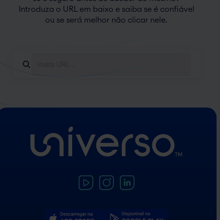
Introduza o URL em baixo e saiba se é confiável
ou se será melhor não clicar nele.
Insira
URL
para
verificar