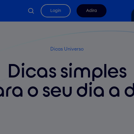
search
Login
Adira
Dicas Universo
Dicas simples
ra o seu dia a 