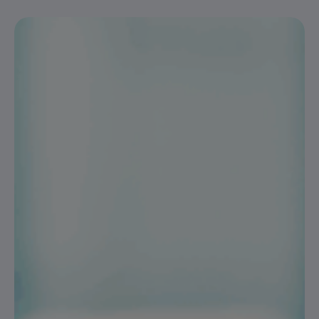
Sabe
como
proteger
os
seus
dados
online?