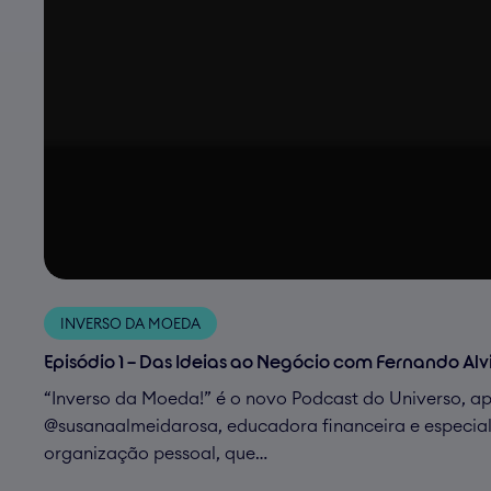
INVERSO DA MOEDA
Episódio 1 – Das Ideias ao Negócio com Fernando Al
“Inverso da Moeda!” é o novo Podcast do Universo, a
‪@susanaalmeidarosa‬‬, educadora financeira e especia
organização pessoal, que…