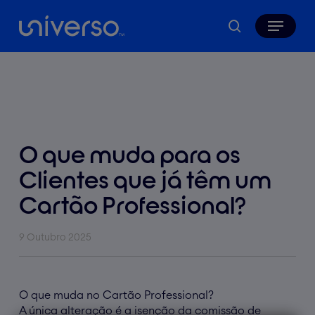
Skip
Menu
to
search
main
content
O que muda para os
Clientes que já têm um
Cartão Professional?
9 Outubro 2025
O que muda no Cartão Professional?
A única alteração é a isenção da comissão de