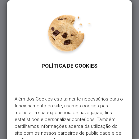
abastecimento em gasolineiras, que passa a ser
gratuita. No entanto, deixa de existir o desconto em
cartão na Galp, como os cupões acumulados no
Cartão Continente.
O que se mantém?
O Cartão Professional mantém todas as suas
funcionalidades e vantagens, nomeadamente:
– 2% de cashback em todas as compras no
POLÍTICA DE COOKIES
Continente (na modalidade “Fim do Mês”)
– 1% de cashback em todas as compras, em
Portugal e no resto do mundo (atribuído em saldo
Cartão Continente)
Além dos Cookies estritamente necessários para o 
O cashback é atribuído em saldo Cartão
funcionamento do site, usamos cookies para 
Continente, sem limite máximo de acumulação.
melhorar a sua experiência de navegação, fins 
estatísticos e personalizar conteúdos. Também 
Se já tem um Cartão Professional, pode continuar a
partilhamos informações acerca da utilização do 
utilizá-lo normalmente, mantendo todas as suas
site com os nossos parceiros de publicidade e de 
funcionalidades.