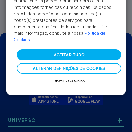
análise, que as podem combinar com outras 
informações fornecidas ou recolhidas. Os dados 
A atribuição de novos Cartões Professional
recolhidos poderão ser comunicados ao(s) 
encontra-se, atualmente, suspensa.
nosso(s) prestadores de serviços para 
cumprimento das finalidades identificadas. Para 
mais informação, consulte a nossa 
Política de 
Cookies
.
ACEITAR TUDO
ALTERAR DEFINIÇÕES DE COOKIES
REJEITAR COOKIES
UNIVERSO