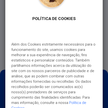
novo produto. Sugiro:
A App Universo vai manter todas as funcionalidades
a que já está habituado: consulta de movimentos,
POLÍTICA DE COOKIES
extratos, fracionamentos, transferências, entre
outras.
A principal novidade será a atualização da imagem:
mais moderna e alinhada com a evolução da marca
Além dos Cookies estritamente necessários para o 
Universo em termos visuais e de posicionamento,
funcionamento do site, usamos cookies para 
para uma experiência ainda mais intuitiva e
melhorar a sua experiência de navegação, fins 
apelativa.
estatísticos e personalizar conteúdos. Também 
partilhamos informações acerca da utilização do 
site com os nossos parceiros de publicidade e de 
análise, que as podem combinar com outras 
informações fornecidas ou recolhidas. Os dados 
recolhidos poderão ser comunicados ao(s) 
nosso(s) prestadores de serviços para 
cumprimento das finalidades identificadas. Para 
mais informação, consulte a nossa 
Política de 
Cookies
.