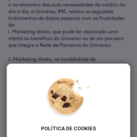
ir ao encontro das suas necessidades de crédito do
dia a dia, a Universo, IME, realiza os seguintes
tratamentos de dados pessoais com as finalidades
de:
i. Marketing direto, que pode ter associado uma
oferta ou benefício do Universo ou de um parceiro
que integre a Rede de Parceiros do Universo;
ii. Marketing direto, na modalidade de
ações/ofertas promocionais e desenvolvimento de
produtos, com base em perfis genéricos de
marketing, definidos de acordo com os dados
transmitidos diretamente por si ou decorrentes da
sua utilização do Cartão ou de outros produtos e
serviços Universo ou das suas preferências gerais de
utilização dos produtos e serviços disponibilizados
pelo Universo [como, por exemplo, situação do
Cartão (ativado ou não), tipo de utilização do
Cartão (se a débito ou a crédito e qual a
POLÍTICA DE COOKIES
modalidade de crédito), tipo de opções de