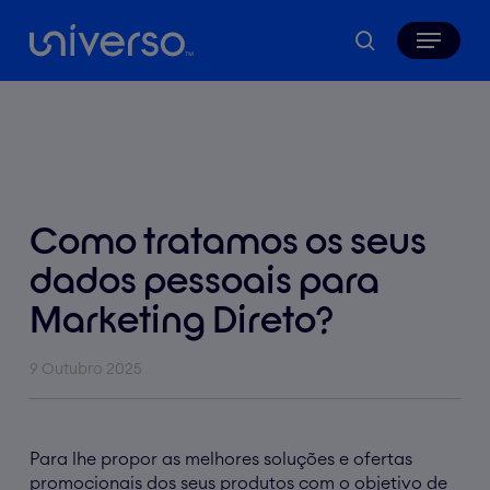
Skip
Menu
to
search
main
content
Como tratamos os seus
dados pessoais para
Marketing Direto?
9 Outubro 2025
Para lhe propor as melhores soluções e ofertas
promocionais dos seus produtos com o objetivo de