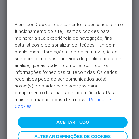
pagamento que tenha utilizado, existência ou
inexistência de utilizações de opções e de produtos
disponibilizados pelo Universo, valor das utilizações
do Cartão ou das utilizações de opções de crédito
Além dos Cookies estritamente necessários para o 
num determinado período];
funcionamento do site, usamos cookies para 
melhorar a sua experiência de navegação, fins 
iii. Marketing direto, na modalidade de
estatísticos e personalizar conteúdos. Também 
ações/ofertas promocionais e desenvolvimento de
partilhamos informações acerca da utilização do 
produtos, com base em perfis complexos de
site com os nossos parceiros de publicidade e de 
marketing, definidos de acordo com a utilização
análise, que as podem combinar com outras 
individual ou conjugada dos dados transmitidos
informações fornecidas ou recolhidas. Os dados 
diretamente por si (perfil de cliente, incluindo
recolhidos poderão ser comunicados ao(s) 
rendimento mensal) e das características concretas
nosso(s) prestadores de serviços para 
das operações por si efetuadas de produtos
cumprimento das finalidades identificadas. Para 
disponibilizados ao abrigo de Acordos de Produtos
mais informação, consulte a nossa 
Política de 
Universo que tenha contratado (perfil comercial),
Cookies
.
incluindo data, hora, local, comerciante, tipo de
operação e respetivo montante.
ACEITAR TUDO
Para mais detalhe sobre o tratamento de dados
ALTERAR DEFINIÇÕES DE COOKIES