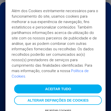
Além dos Cookies estritamente necessários para o 
funcionamento do site, usamos cookies para 
melhorar a sua experiência de navegação, fins 
estatísticos e personalizar conteúdos. Também 
partilhamos informações acerca da utilização do 
site com os nossos parceiros de publicidade e de 
análise, que as podem combinar com outras 
informações fornecidas ou recolhidas. Os dados 
recolhidos poderão ser comunicados ao(s) 
nosso(s) prestadores de serviços para 
cumprimento das finalidades identificadas. Para 
mais informação, consulte a nossa 
Política de 
Cookies
.
UNIVERSO
ACEITAR TUDO
AJUDA
Sobre nós
Informação Institucional
ALTERAR DEFINIÇÕES DE COOKIES
INFORMAÇÃO ÚTIL
Perguntas Frequentes
REJEITAR COOKIES