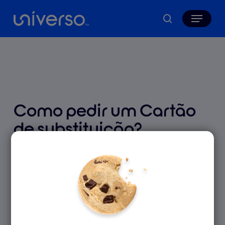
Skip
Menu
to
search
main
content
Como pedir um Cartão
de substituição?
9 Outubro 2025
Pode fazer o pedido de uma 2ª via do seu Cartão
diretamente na App Universo ou no site universo.pt.
Na App Universo: na área “Cartões”, clique em