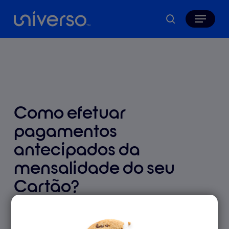
Skip
Menu
to
search
main
content
Como efetuar
pagamentos
antecipados da
mensalidade do seu
Cartão?
9 Outubro 2025