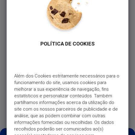
Pode fazer pagamentos livres a qualquer altura,
com o objetivo de pagar antecipadamente a sua
mensalidade ou amortizar saldo utilizado, usando
para o efeito as referências multibanco
apresentadas no seu extrato mensal (estas
POLÍTICA DE COOKIES
referências são sempre as mesmas, não mudando
de mês para mês).
Pode ainda fazer um pagamento livre na sua App
Universo, na área “Mais”, selecionando “Realizar
pagamento Livre”, ou no Homebanking, na página
Além dos Cookies estritamente necessários para o 
“Informações sobre Pagamentos”.
funcionamento do site, usamos cookies para 
Os pagamentos livres feitos até ao dia 30 de cada
melhorar a sua experiência de navegação, fins 
mês terão impacto na sua mensalidade. Após esta
estatísticos e personalizar conteúdos. Também 
data, mesmo que faça um pagamento livre, o
partilhamos informações acerca da utilização do 
mesmo não terá impacto na mensalidade desse
site com os nossos parceiros de publicidade e de 
mês.
análise, que as podem combinar com outras 
informações fornecidas ou recolhidas. Os dados 
recolhidos poderão ser comunicados ao(s) 