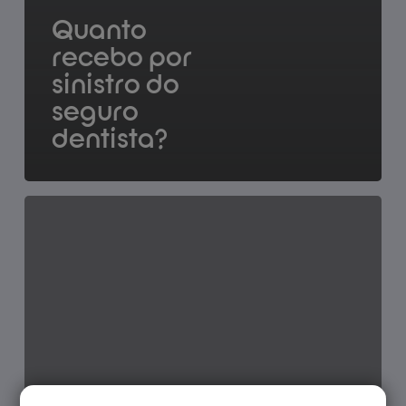
Quanto
recebo por
sinistro do
seguro
dentista?
Quanto
recebo
por
sinistro
do
seguro
doenças
graves?