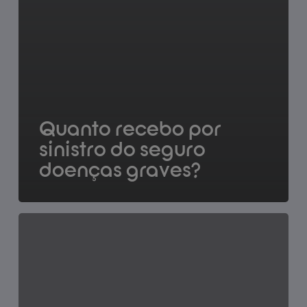
Quanto recebo por
sinistro do seguro
doenças graves?
Quem
é
a
seguradora
que
comercializa