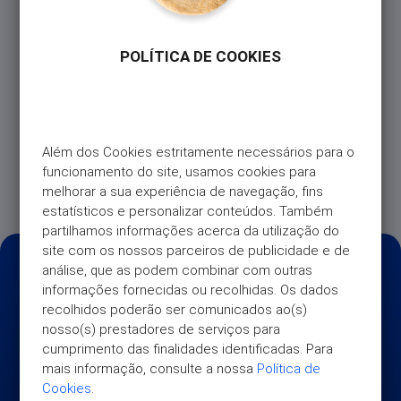
Não. A adesão a qualquer Cartão Universo não
exige a contratação de seguros.
POLÍTICA DE COOKIES
No entanto, se quiser reforçar a proteção das suas
finanças, pode aderir a um dos seguros disponíveis
para titulares de Cartões Universo, em qualquer
momento após a adesão.
Além dos Cookies estritamente necessários para o 
Consulte universo.pt/seguros para conhecer todas
funcionamento do site, usamos cookies para 
as opções e benefícios.
melhorar a sua experiência de navegação, fins 
estatísticos e personalizar conteúdos. Também 
partilhamos informações acerca da utilização do 
site com os nossos parceiros de publicidade e de 
análise, que as podem combinar com outras 
informações fornecidas ou recolhidas. Os dados 
recolhidos poderão ser comunicados ao(s) 
nosso(s) prestadores de serviços para 
cumprimento das finalidades identificadas. Para 
mais informação, consulte a nossa 
Política de 
Cookies
.