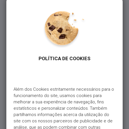
– Cashback: 5% nas compras no Continente e Meu
Super e 1% nas restantes compras feitas na
modalidade Fim do Mês, até 10€/mês (120€/ano).
– Pagamentos em todo o mundo, em mais de 50
milhões de lojas que aceitam Mastercard (físicas e
online).
– Possibilidade de pagar contas, serviços, impostos,
fazer transferências ou adiantamentos de crédito –
tudo com o seu Cartão.*
POLÍTICA DE COOKIES
– Sem anuidade: não existe comissão de
disponibilização.
– Sem comissão nas compras em gasolineiras.
– Flexibilidade no pagamento, incluindo
modalidades de pagamento especiais sem juros ou
Além dos Cookies estritamente necessários para o 
campanhas exclusivas em lojas Sonae (Continente,
funcionamento do site, usamos cookies para 
Worten online e física, Wells, entre outras).
melhorar a sua experiência de navegação, fins 
– Acesso direto aos programas de fidelização
estatísticos e personalizar conteúdos. Também 
Continente e Worten, acumulando descontos e
partilhamos informações acerca da utilização do 
vantagens num só Cartão.
site com os nossos parceiros de publicidade e de 
análise, que as podem combinar com outras 
* As transferências, adiantamentos e levantamentos