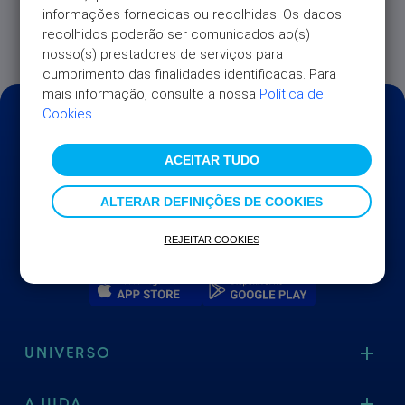
informações fornecidas ou recolhidas. Os dados 
a crédito estão sujeitos a comissão, conforme
recolhidos poderão ser comunicados ao(s) 
preçário em vigor, disponível em
universo.pt.
nosso(s) prestadores de serviços para 
cumprimento das finalidades identificadas. Para 
mais informação, consulte a nossa 
Política de 
Cookies
.
ACEITAR TUDO
ALTERAR DEFINIÇÕES DE COOKIES
REJEITAR COOKIES
UNIVERSO
AJUDA
Sobre nós