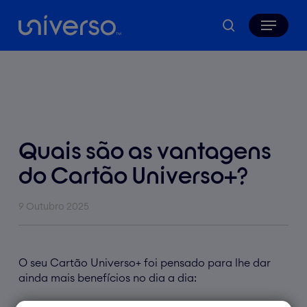
Skip
Menu
to
search
main
content
Quais são as vantagens
do Cartão Universo+?
9 Outubro 2025
O seu Cartão Universo+ foi pensado para lhe dar
ainda mais benefícios no dia a dia: