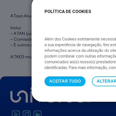
POLÍTICA DE COOKIES
A Taxa Anual Efetiva Global (TAEG) representa o custo
Inclui:
– A TAN (juros aplicados ao crédito)
Além dos Cookies estritamente necessá
– Comissões, impostos e seguros (se existirem)
a sua experiência de navegação, fins es
– E outros encargos associados ao contrato
informações acerca da utilização do s
podem combinar com outras informações
A TAEG mostra o custo real do financiamento, para alé
comunicados ao(s) nosso(s) prestadores
identificadas. Para mais informação, con
ACEITAR TUDO
ALTERAR