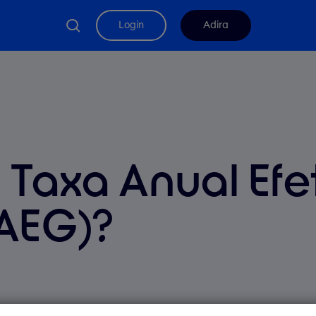
search
Login
Adira
 Taxa Anual Efe
TAEG)?