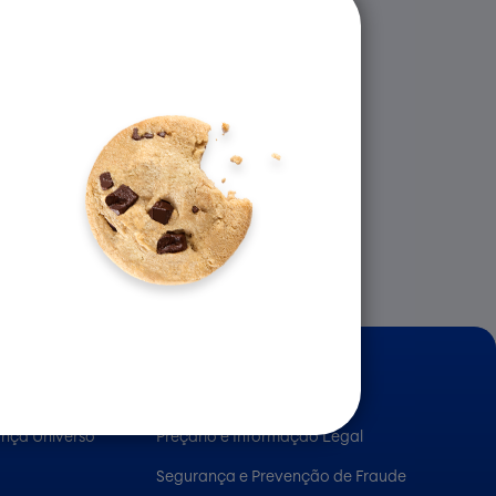
INFORMAÇÃO ÚTIL
ança Universo
Preçário e Informação Legal
Segurança e Prevenção de Fraude