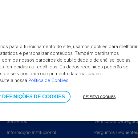
 total do crédito, expresso em percentagem anual.
rios para o funcionamento do site, usamos cookies para melhorar 
tatísticos e personalizar conteúdos. Também partilhamos 
ite com os nossos parceiros de publicidade e de análise, que as 
 fornecidas ou recolhidas. Os dados recolhidos poderão ser 
m dos juros.
 de serviços para cumprimento das finalidades 
sulte a nossa 
Política de Cookies
.
 DEFINIÇÕES DE COOKIES
REJEITAR COOKIES
UNIVERSO
AJUDA
Sobre nós
Verificador de Segur
Informação Institucional
Perguntas Frequentes