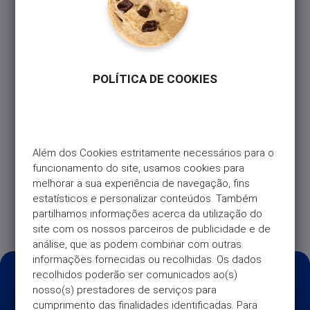
um projeto extra:
• Consolidado Simples: se tem vários créditos
contratados noutras instituições de crédito, com
diferentes valores e prazos de pagamento, com esta
POLÍTICA DE COOKIES
solução de crédito junta todos os seus créditos num
só, com uma única mensalidade fixa e poderá pagar
menos todos os meses (nos casos aplicáveis);
• Consolidado + Novo Projeto: para além de juntar
os seus créditos, poderá obter um financiamento
Além dos Cookies estritamente necessários para o 
extra, mantendo sempre uma só mensalidade e
funcionamento do site, usamos cookies para 
poderá pagar menos todos os meses (nos casos
melhorar a sua experiência de navegação, fins 
aplicáveis);
estatísticos e personalizar conteúdos. Também 
O Crédito Consolidado pode juntar Créditos
partilhamos informações acerca da utilização do 
Pessoais, ou de Cartão de Crédito.
site com os nossos parceiros de publicidade e de 
análise, que as podem combinar com outras 
informações fornecidas ou recolhidas. Os dados 
recolhidos poderão ser comunicados ao(s) 
nosso(s) prestadores de serviços para 
cumprimento das finalidades identificadas. Para 