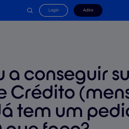
search
Login
Adira
u a conseguir s
e Crédito (me
“Já tem um ped