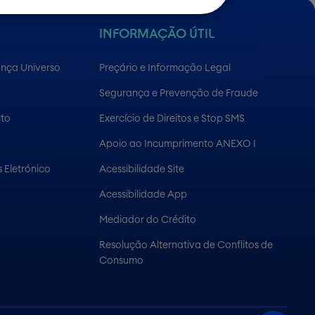
INFORMAÇÃO ÚTIL
ança Universo
Preçário e Informação Legal
Segurança e Prevenção de Fraude
cto
Exercício de Direitos e Stop SMS
Apoio ao Incumprimento ANEXO I
 Eletrónico
Acessibilidade Site
Acessibilidade App
Mediador do Crédito
Resolução Alternativa de Conflitos de
Consumo