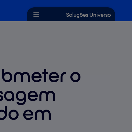
Soluções Universo
Cartão de Crédito
Crédito
Seguros
ubmeter o
Dicas Universo
Ajuda
nsagem
ido em