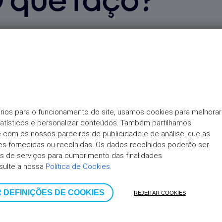
O que faço?
nte (i.e. anulou o pedido), terá de esperar 30 dias para s
ido de crédito através da Linha Universo 308 811 418, pode
rios para o funcionamento do site, usamos cookies para melhorar 
nacional.
tatísticos e personalizar conteúdos. Também partilhamos 
ite com os nossos parceiros de publicidade e de análise, que as 
o Pessoal, terá de esperar 3 a 6 meses para submeter um no
 fornecidas ou recolhidas. Os dados recolhidos poderão ser 
oderá optar por pedir um Crédito Consolidado nos canais dig
 de serviços para cumprimento das finalidades 
sulte a nossa 
Política de Cookies
.
ito Consolidado, terá de esperar 6 meses para submeter um
 DEFINIÇÕES DE COOKIES
REJEITAR COOKIES