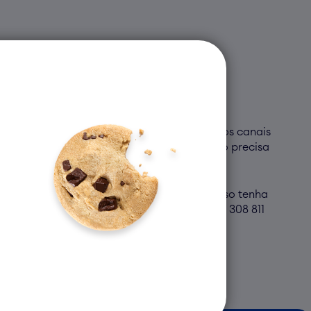
ubmeter um novo pedido de Crédito Pessoal nos canais
rá submeter um novo pedido no imediato (não precisa
vo pedido nos canais digitais Universo. Caso tenha
itais Universo ou através da Linha Universo 308 811
 novo pedido de Crédito.