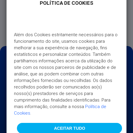
POLÍTICA DE COOKIES
seguro. O subsídio de internamento hospitalar pode
ser utilizado 180 dias depois da contratação e será
pago a partir do 8º dia de internamento, estando
limitado a 30 dias. Não existe idade máxima de
permanência.
Além dos Cookies estritamente necessários para o 
funcionamento do site, usamos cookies para 
melhorar a sua experiência de navegação, fins 
estatísticos e personalizar conteúdos. Também 
partilhamos informações acerca da utilização do 
site com os nossos parceiros de publicidade e de 
análise, que as podem combinar com outras 
informações fornecidas ou recolhidas. Os dados 
recolhidos poderão ser comunicados ao(s) 
nosso(s) prestadores de serviços para 
cumprimento das finalidades identificadas. Para 
mais informação, consulte a nossa 
Política de 
Cookies
.
ACEITAR TUDO