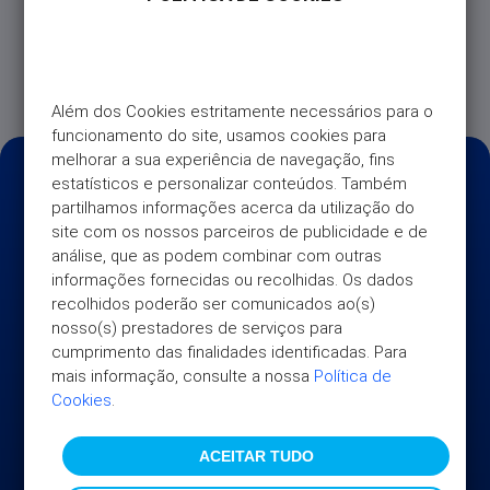
Sim. Mesmo após cancelar, continuará a usufruir de
todas as vantagens do Plano de Preçário Light até à
próxima data de cobrança (30 dias após a última
cobrança com sucesso).
Além dos Cookies estritamente necessários para o 
funcionamento do site, usamos cookies para 
melhorar a sua experiência de navegação, fins 
estatísticos e personalizar conteúdos. Também 
partilhamos informações acerca da utilização do 
site com os nossos parceiros de publicidade e de 
análise, que as podem combinar com outras 
informações fornecidas ou recolhidas. Os dados 
recolhidos poderão ser comunicados ao(s) 
nosso(s) prestadores de serviços para 
cumprimento das finalidades identificadas. Para 
mais informação, consulte a nossa 
Política de 
Cookies
.
ACEITAR TUDO
UNIVERSO