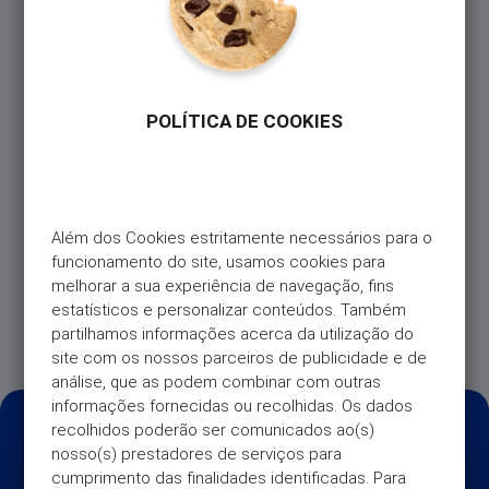
Universo+. Ou seja, ao aderir, está automaticamente
a autorizar o débito na sua conta.
No entanto, se tiver de ativar o débito direto depois,
basta:
POLÍTICA DE COOKIES
– Enviar um comprovativo de IBAN nominativo
(talão MB, extrato, declaração bancária) ;
– O Universo envia-lhe a autorização de débito
direto (ADD) para assinatura e devolução;
Além dos Cookies estritamente necessários para o 
funcionamento do site, usamos cookies para 
Após esse retorno, e a verificação da conformidade
melhorar a sua experiência de navegação, fins 
do dos documentos, o débito direto fica ativo e o
estatísticos e personalizar conteúdos. Também 
pagamento é feito por essa via no dia 6 de cada
partilhamos informações acerca da utilização do 
mês (ou dia útil seguinte).
site com os nossos parceiros de publicidade e de 
análise, que as podem combinar com outras 
informações fornecidas ou recolhidas. Os dados 
recolhidos poderão ser comunicados ao(s) 
nosso(s) prestadores de serviços para 
cumprimento das finalidades identificadas. Para 