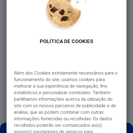
Na App Universo, pode transferir saldo do seu
Cartão diretamente para a sua conta à ordem
associada. É simples:
– Entre na App Universo e clique em “Transferir” (na
homepage)
– Selecione a opção “Para a sua conta associada
POLÍTICA DE COOKIES
ao Universo”
– Introduza o valor que pretende transferir
– Escolha a modalidade de pagamento (ex: Fim do
Mês ou Fracionar em prestações mensais )
– Verifique os custos da operação (comissão de
Além dos Cookies estritamente necessários para o 
transferência disponível no preçário)
funcionamento do site, usamos cookies para 
– Confirme, clicando em “Transferir”
melhorar a sua experiência de navegação, fins 
estatísticos e personalizar conteúdos. Também 
O Nome e IBAN já estão preenchidos
partilhamos informações acerca da utilização do 
automaticamente, por isso o processo é rápido e
site com os nossos parceiros de publicidade e de 
seguro!
análise, que as podem combinar com outras 
informações fornecidas ou recolhidas. Os dados 
recolhidos poderão ser comunicados ao(s) 
nosso(s) prestadores de serviços para 