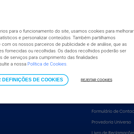
rios para o funcionamento do site, usamos cookies para melhorar 
tatísticos e personalizar conteúdos. Também partilhamos 
nto no cartão, sendo o prémio mensal fixo e de 4,99 €.
ite com os nossos parceiros de publicidade e de análise, que as 
 fornecidas ou recolhidas. Os dados recolhidos poderão ser 
 de serviços para cumprimento das finalidades 
sulte a nossa 
Política de Cookies
.
UNIVERSO
AJUDA
 DEFINIÇÕES DE COOKIES
REJEITAR COOKIES
Sobre nós
Verificador de Segur
Informação Institucional
Perguntas Frequentes
Formulário de Conta
Provedoria Universo
Livro de Reclamações