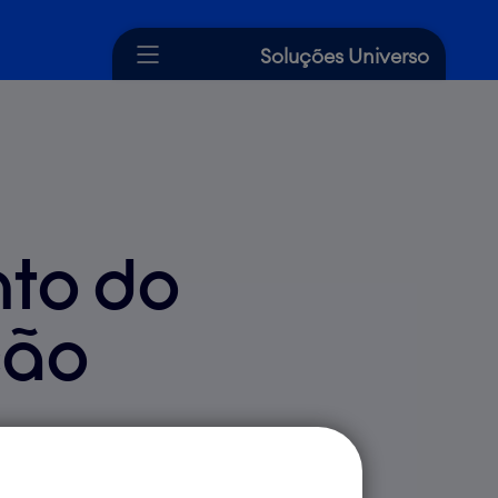
Soluções Universo
Cartão de Crédito
Crédito
Seguros
to do
Dicas Universo
Ajuda
ção