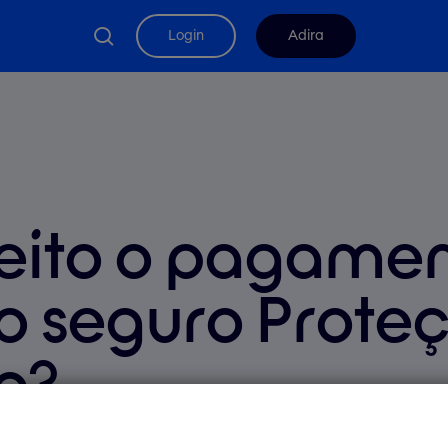
search
Login
Adira
eito o pagamen
o seguro Prote
o?