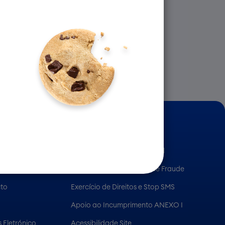
INFORMAÇÃO ÚTIL
ança Universo
Preçário e Informação Legal
Segurança e Prevenção de Fraude
cto
Exercício de Direitos e Stop SMS
Apoio ao Incumprimento ANEXO I
 Eletrónico
Acessibilidade Site