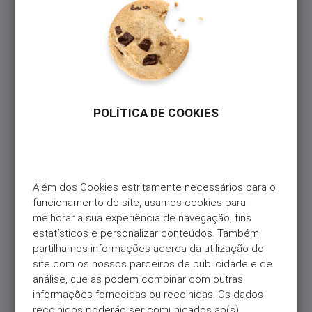
Até 5 de outubro de 2025, existia apenas o
mecanismo de Confirmação de Beneficiário (CoP),
que permite identificar o nome associado ao IBAN
para o qual pretende transferir dinheiro.
No entanto, em alguns casos — sobretudo em
transferências internacionais — o CoP não funciona.
POLÍTICA DE COOKIES
Para estas situações, passou a existir, a partir de 5
de outubro, um novo mecanismo complementar: a
Verificação de Beneficiário (VoP). Este aplica-se
quando é o cliente que tem de escrever ou alterar o
nome do destinatário.
Além dos Cookies estritamente necessários para o 
funcionamento do site, usamos cookies para 
Assim, sempre que fizer uma transferência
melhorar a sua experiência de navegação, fins 
(tradicional ou imediata), o nome indicado será
estatísticos e personalizar conteúdos. Também 
comparado com o nome registado na conta
partilhamos informações acerca da utilização do 
associada ao IBAN. Caso não exista
site com os nossos parceiros de publicidade e de 
correspondência, será alertado antes de confirmar
análise, que as podem combinar com outras 
a operação.
informações fornecidas ou recolhidas. Os dados 
recolhidos poderão ser comunicados ao(s) 