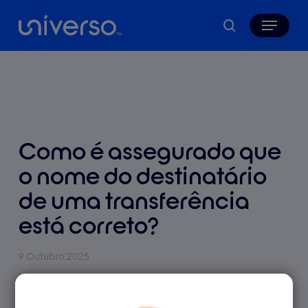
Skip
Menu
to
search
main
content
Como é assegurado que
o nome do destinatário
de uma transferência
está correto?
9 Outubro 2025