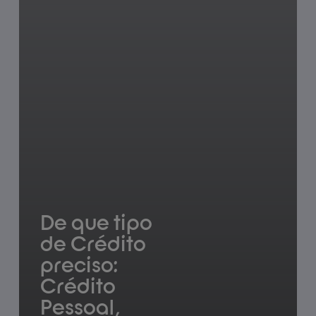
soluções
de
Crédito
mais
adequadas?
De que tipo
de Crédito
preciso:
Crédito
Pessoal,