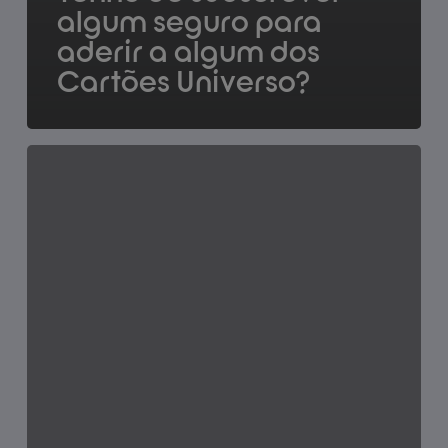
algum seguro para
aderir a algum dos
Cartões Universo?
Onde
é
possível
utilizar
o
Cartão
provisório
entregue
no
momento
da
adesão?