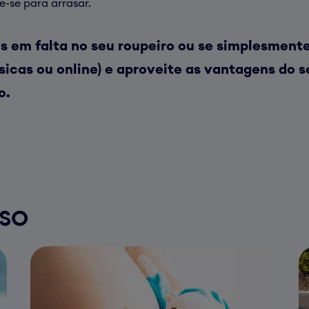
e-se para arrasar.
 em falta no seu roupeiro ou se simplesment
físicas ou online) e aproveite as vantagens do 
o.
rso
ESTOU
Q
GRÁVIDA,
u
E
a
AGORA?
q