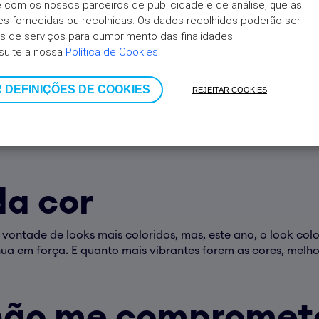
ite com os nossos parceiros de publicidade e de análise, que as 
 fornecidas ou recolhidas. Os dados recolhidos poderão ser 
 de serviços para cumprimento das finalidades 
sulte a nossa 
Política de Cookies
.
 DEFINIÇÕES DE COOKIES
REJEITAR COOKIES
a cor
 vontade de looks mais coloridos, mas, este ano, o look col
a em força. E quanto mais vibrantes forem as cores, melhor
não me compromet