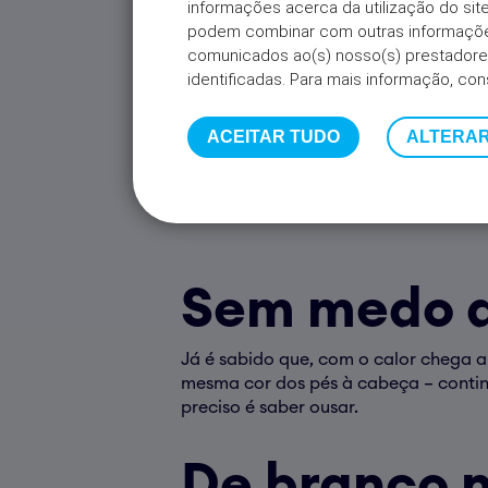
informações acerca da utilização do s
podem combinar com outras informações
comunicados ao(s) nosso(s) prestadores
identificadas. Para mais informação, con
ACEITAR TUDO
ALTERAR
Sem medo d
Já é sabido que, com o calor chega a
mesma cor dos pés à cabeça – continu
preciso é saber ousar.
De branco 