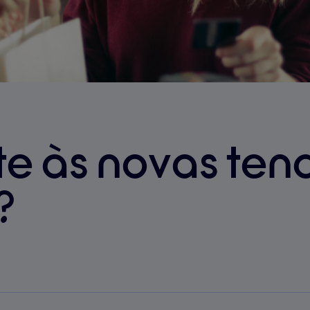
te às novas ten
?