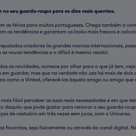
ir no seu guarda-roupa para os dias mais quentes.
am as férias para muitos portugueses. Chega também a von
tam as tendências e garantam os looks mais frescos e colori
reputados criadores às grandes marcas internacionais, pas
s novas tendências e o difícil é mesmo resistir.
s as novidades, comece por olhar para o que já tem, veja 
 em guardar, mas que na verdade não usa há mais de dois an
ma como a Vinted, oferecê-las àquela amiga ou amigo que 
 mais fácil perceber as suas reais necessidades e em que te
to daquilo que pode gastar para renovar o seu guarda-roupa 
ças de vestuário em três vezes sem juros, com o Universo.
ojas favoritas, seja fisicamente ou através do canal digita