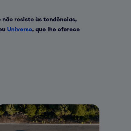
e nã
o resiste
às tendências,
seu
Universo
, que lhe oferece
uer
m
utomóvel
ue