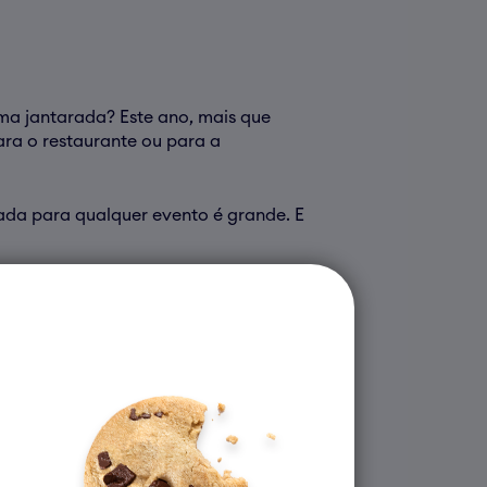
uma jantarada? Este ano, mais que
ara o restaurante ou para a
rada para qualquer evento é grande. E