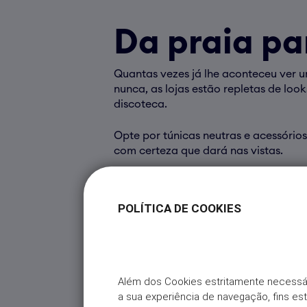
Da praia pa
Quantas vezes já lhe aconteceu ver u
nunca, as lojas estão repletas de loo
discoteca.
Opte por túnicas neutras e acessório
com certeza que dará nas vistas.
POLÍTICA DE COOKIES
Além dos Cookies estritamente necessá
a sua experiência de navegação, fins es