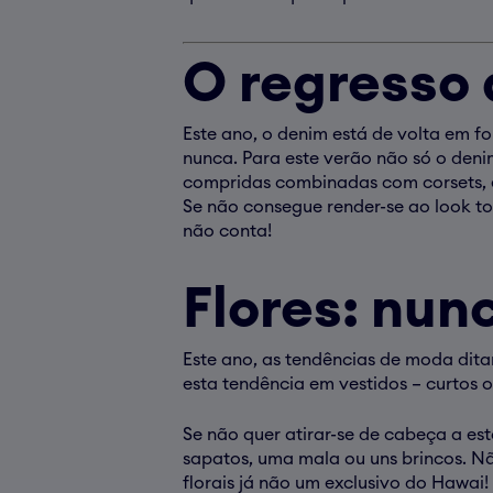
O regresso
Este ano, o denim está de volta em 
nunca. Para este verão não só o deni
compridas combinadas com corsets, e
Se não consegue render-se ao look to
não conta!
Flores: nun
Este ano, as tendências de moda dit
esta tendência em vestidos – curtos 
Se não quer atirar-se de cabeça a e
sapatos, uma mala ou uns brincos. N
florais já não um exclusivo do Hawai!