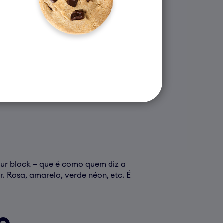
our block – que é como quem diz a
. Rosa, amarelo, verde néon, etc. É
o