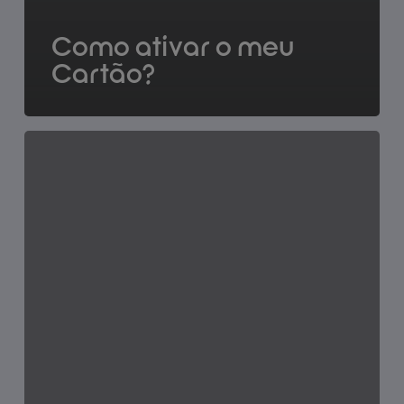
Como ativar o meu
Cartão?
Tenho
vantagens
em
abrir
conta
no
Bankinter?