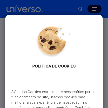
Skip
Menu
to
search
main
content
Archives
Fevereiro 2025
Agosto 2024
Fevereiro 2024
Dezembro 2023
POLÍTICA DE COOKIES
Novembro 2023
Setembro 2023
Agosto 2023
Além dos Cookies estritamente necessários para o 
Julho 2023
funcionamento do site, usamos cookies para 
melhorar a sua experiência de navegação, fins 
Junho 2023
estatísticos e personalizar conteúdos. Também 