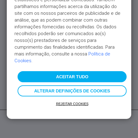
partilhamos informações acerca da utilização do 
site com os nossos parceiros de publicidade e de 
análise, que as podem combinar com outras 
Categories
informações fornecidas ou recolhidas. Os dados 
recolhidos poderão ser comunicados ao(s) 
Crédito Habitação
nosso(s) prestadores de serviços para 
Inverso da Moeda
cumprimento das finalidades identificadas. Para 
mais informação, consulte a nossa 
Política de 
Literacia Financeira
Cookies
.
Seguro Dentista
ACEITAR TUDO
Tendências
Todas
ALTERAR DEFINIÇÕES DE COOKIES
REJEITAR COOKIES