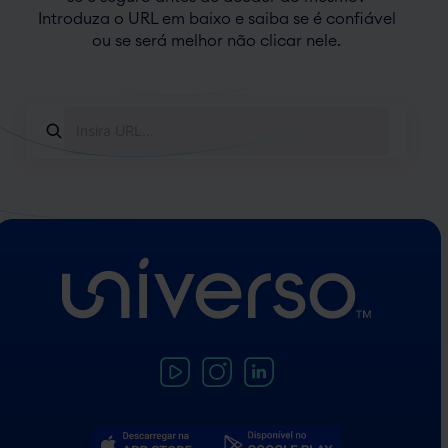
Introduza o URL em baixo e saiba se é confiável
ou se será melhor não clicar nele.
Insira
URL
para
verificar