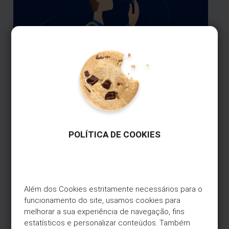
Fechar
Este verão, ganhe até
5€
em combustível
Galp
Abasteça 50€ ou mais na Galp.
Pague com o seu Cartão Universo+.
O Universo
Ganhe até 5€ de volta em combustível.
POLÍTICA DE COOKIES
Campanha válida até 31 de agosto de
está nas suas
2026.
mãos
Saiba mais
Além dos Cookies estritamente necessários para o 
Faça a gestão do seu cartão de
funcionamento do site, usamos cookies para 
crédito e finanças de forma
melhorar a sua experiência de navegação, fins 
rápida e prática na App Universo.
estatísticos e personalizar conteúdos. Também 